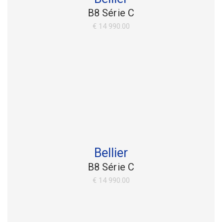
• Retrovisores elétricos.
B8 Série C
• Abertura da mala no comando.
€ 14 990.00
• Aviso sonoro de luzes.
• Travão disco às 4 rodas.
• Volante desportivo.
• Estofos em pele.
• 3º Farolim de STOP.
• Chapeleira.
• Banco do condutor e passageiro reguláveis e rebatíveis.
• Desembaciador óculo traseiro.
Bellier
• Porta luvas com tampa.
B8 Série C
• Jantes 15
€ 14 990.00
• Rádio cd/mp3 USB Jack.
• Retrovisores rebatíveis.