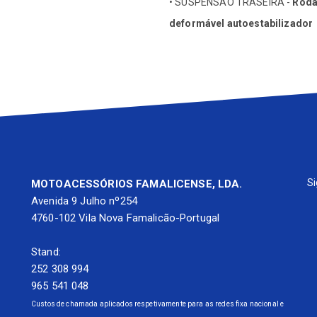
• SUSPENSÃO TRASEIRA -
Roda
deformável autoestabilizador
• Vidros elétricos.
• Crédito até 120 meses.
• Sensores estacionamento.
• Garantia de 36 meses.
• Fecho central de portas com c
• Documentação não incluída.
• Pintura bicolor.
• Luzes diurnas LED.
• Retrovisores elétricos.
• Abertura da mala no comando.
Si
MOTOACESSÓRIOS FAMALICENSE, LDA.
• Aviso sonoro de luzes.
Avenida 9 Julho nº254
• Travão disco às 4 rodas.
4760-102 Vila Nova Famalicão-Portugal
• Volante desportivo.
Stand:
• Estofos em pele.
252 308 994
• 3º Farolim de STOP.
965 541 048
• Chapeleira.
Custos de chamada aplicados respetivamente para as redes fixa nacional e