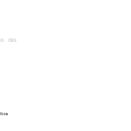
OS
OBS.
tica