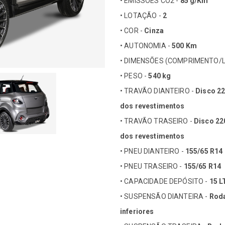
• EMISSÕES CO2 -
85 g/Km
• LOTAÇÃO -
2
• COR -
Cinza
• AUTONOMIA -
500 Km
• DIMENSÕES (COMPRIMENTO/
• PESO -
540 kg
• TRAVÃO DIANTEIRO -
Disco 2
dos revestimentos
• TRAVÃO TRASEIRO -
Disco 2
dos revestimentos
• PNEU DIANTEIRO -
155/65 R14
• PNEU TRASEIRO -
155/65 R14
• CAPACIDADE DEPÓSITO -
15 L
• SUSPENSÃO DIANTEIRA -
Roda
inferiores