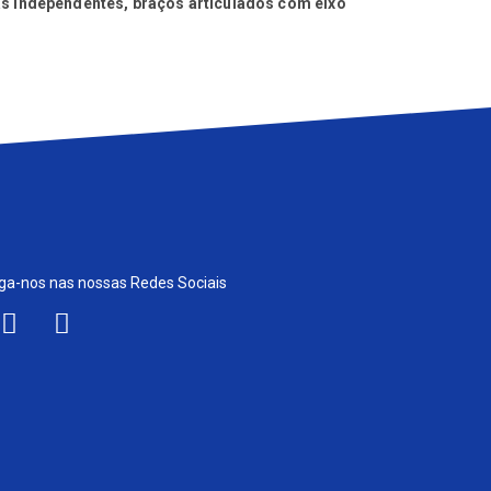
s independentes, braços articulados com eixo
omando à distância.
ga-nos nas nossas Redes Sociais