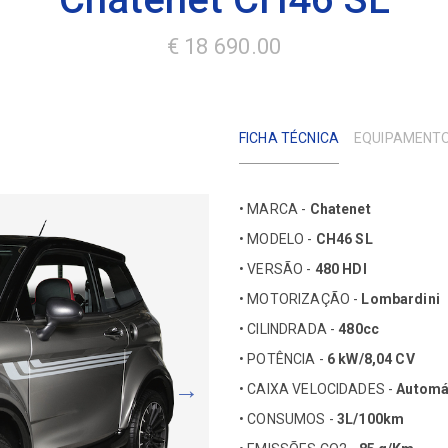
€ 18 690.00
FICHA TÉCNICA
EQUIPAMENT
• MARCA -
Chatenet
• MODELO -
CH46 SL
• VERSÃO -
480 HDI
• MOTORIZAÇÃO -
Lombardini
• CILINDRADA -
480cc
• POTÊNCIA -
6 kW/8,04 CV
• CAIXA VELOCIDADES -
Automá
• CONSUMOS -
3L/100km