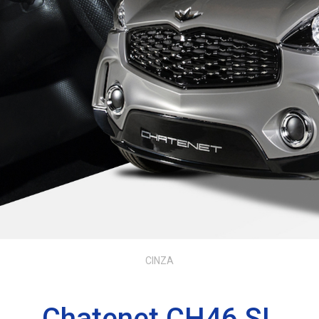
CINZA
Chatenet CH46 SL