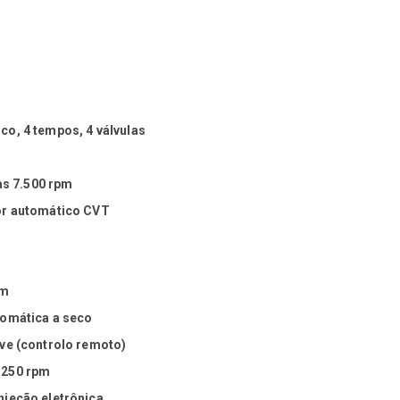
co, 4 tempos, 4 válvulas
 às 7.500 rpm
or automático CVT
pm
tomática a seco
ve (controlo remoto)
.250 rpm
njeção eletrônica