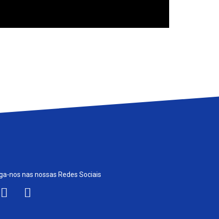
etalhes como as jantes, pegas do passageiro e
tos e farol
m favo
ga-nos nas nossas Redes Sociais