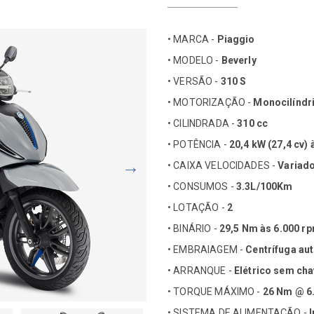
• MARCA -
Piaggio
• MODELO -
Beverly
• VERSÃO -
310 S
• MOTORIZAÇÃO -
Monocilíndri
• CILINDRADA -
310 cc
• POTÊNCIA -
20,4 kW (27,4 cv)
• CAIXA VELOCIDADES -
Variad
• CONSUMOS -
3.3L/100Km
• LOTAÇÃO -
2
• BINÁRIO -
29,5 Nm às 6.000 r
• EMBRAIAGEM -
Centrífuga au
• ARRANQUE -
Elétrico sem cha
• TORQUE MÁXIMO -
26 Nm @ 6
• SISTEMA DE ALIMENTAÇÃO -
I