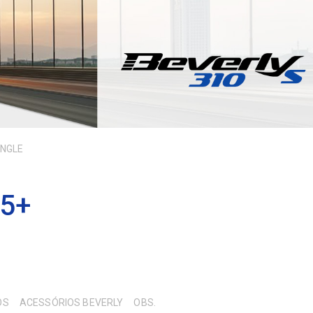
UNGLE
 5+
OS
ACESSÓRIOS BEVERLY
OBS.