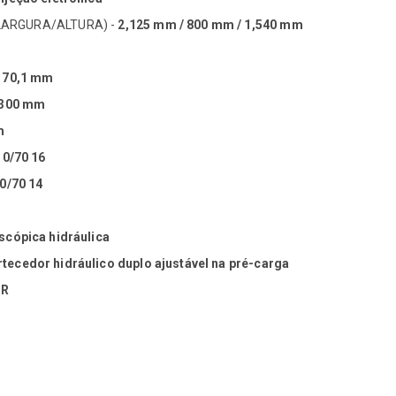
LARGURA/ALTURA) -
2,125 mm / 800 mm / 1,540 mm
 70,1 mm
 300 mm
m
10/70 16
0/70 14
scópica hidráulica
tecedor hidráulico duplo ajustável na pré-carga
SR
emóvel.
BEVERLY'' COMFORT+
iro.
''BEVERLY''