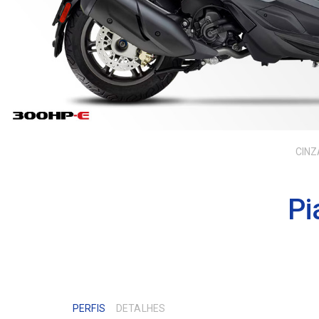
CINZ
Pi
PERFIS
DETALHES