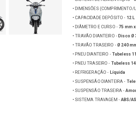
• DIMENSÕES (COMPRIMENTO/
• CAPACIDADE DEPÓSITO -
12 L
• DIÂMETRO E CURSO -
75 mm x
• TRAVÃO DIANTEIRO -
Disco Ø
• TRAVÃO TRASEIRO -
Ø 240 m
• PNEU DIANTEIRO -
Tubeless 1
• PNEU TRASEIRO -
Tubeless 14
• REFRIGERAÇÃO -
Líquida
• SUSPENSÃO DIANTEIRA -
Tele
• SUSPENSÃO TRASEIRA -
Amor
• SISTEMA TRAVAGEM -
ABS/A
• Saída USB para carregar o tel
• SELIM AQUECIDO 'PIAGGIO' ''
• Crédito até 120 meses.
• Selim com pega para o passage
• CAPAS DE LUVAS 'PIAGGIO'
• Garantia de 36 meses.
• Faróis traseiros em LED.
• PUNHOS AQUECIDOS 'PIAGGIO' 
• Documentação não incluída.