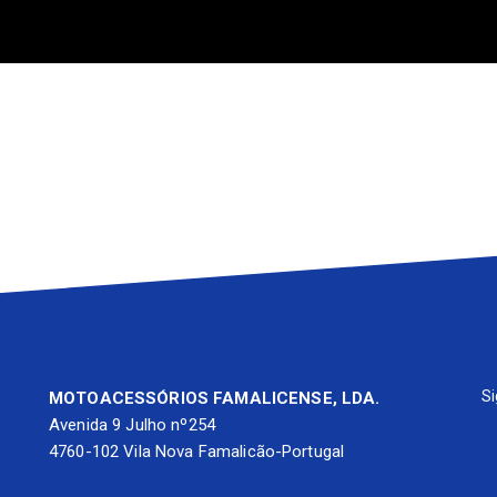
• O sistema keyless
• Display digital LCD de 5,5´´
• Acabamento grafite mate em d
molduras do painel de instrumen
• O tom azul no logo "S"
• Entrada de ar em V e grelha e
• Banco com costura dupla azul
Si
MOTOACESSÓRIOS FAMALICENSE, LDA.
Avenida 9 Julho nº254
4760-102 Vila Nova Famalicão-Portugal