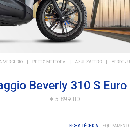
A MERCURIO
PRETO METEORA
AZUL ZAFFIRO
VERDE J
aggio Beverly 310 S Euro
€ 5 899.00
FICHA TÉCNICA
EQUIPAMENT