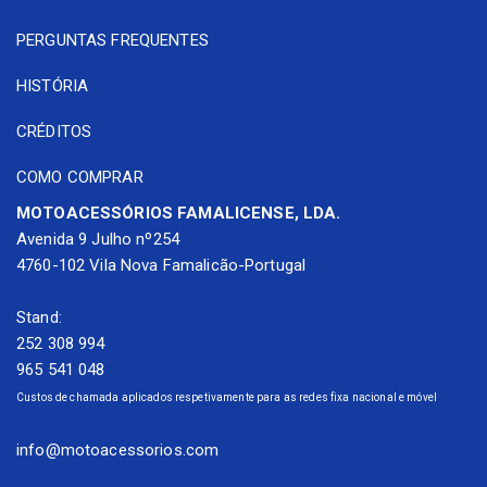
• Plataforma pousa pés.
PERGUNTAS FREQUENTES
• Selim SPORT.
HISTÓRIA
• Suporte de mala traseiro e frontal.
• Suporte para SMARTPHONE.
CRÉDITOS
• Suporte TOP BOX.
COMO COMPRAR
• TOP BOX.
MOTOACESSÓRIOS FAMALICENSE, LDA.
Avenida 9 Julho nº254
4760-102 Vila Nova Famalicão-Portugal
Stand:
252 308 994
965 541 048
Custos de chamada aplicados respetivamente para as redes fixa nacional e móvel
info@motoacessorios.com