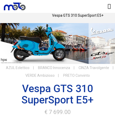
Início
Motas
Motas novas
Vespa GTS 310 SuperSport E5+
AZUL Eclettico
BRANCO Innocenza
CINZA Travolgente
VERDE Ambizioso
PRETO Convinto
Vespa GTS 310
SuperSport E5+
€ 7 699.00