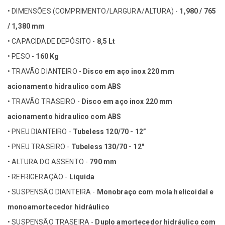
• DIMENSÕES (COMPRIMENTO/LARGURA/ALTURA) -
1,980 / 765
/ 1,380 mm
• CAPACIDADE DEPÓSITO -
8,5 Lt
• PESO -
160 Kg
• TRAVÃO DIANTEIRO -
Disco em aço inox 220 mm
acionamento hidraulico com ABS
• TRAVÃO TRASEIRO -
Disco em aço inox 220 mm
acionamento hidraulico com ABS
• PNEU DIANTEIRO -
Tubeless 120/70 - 12”
• PNEU TRASEIRO -
Tubeless 130/70 - 12"
• ALTURA DO ASSENTO -
790 mm
• REFRIGERAÇÃO -
Liquida
• SUSPENSÃO DIANTEIRA -
Monobraço com mola helicoidal e
monoamortecedor hidráulico
• SUSPENSÃO TRASEIRA -
Duplo amortecedor hidráulico com