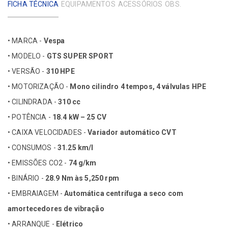
FICHA TÉCNICA
EQUIPAMENTOS
ACESSÓRIOS
OBS.
• MARCA -
Vespa
• MODELO -
GTS SUPER SPORT
• VERSÃO -
310 HPE
• MOTORIZAÇÃO -
Mono cilindro 4 tempos, 4 válvulas HPE
• CILINDRADA -
310 cc
• POTÊNCIA -
18.4 kW – 25 CV
• CAIXA VELOCIDADES -
Variador automático CVT
• CONSUMOS -
31.25 km/l
• EMISSÕES CO2 -
74 g/km
• BINÁRIO -
28.9 Nm às 5,250 rpm
• EMBRAIAGEM -
Automática centrífuga a seco com
amortecedores de vibração
• ARRANQUE -
Elétrico